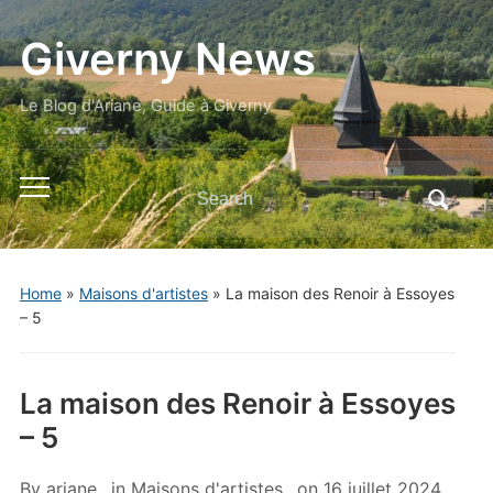
Giverny News
Le Blog d'Ariane, Guide à Giverny
Search
Toggle
for:
mobile
menu
Home
»
Maisons d'artistes
»
La maison des Renoir à Essoyes
– 5
La maison des Renoir à Essoyes
– 5
By
ariane
in
Maisons d'artistes
on
16 juillet 2024