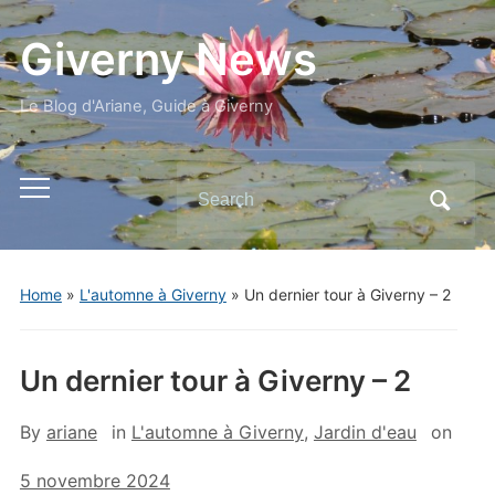
Giverny News
Le Blog d'Ariane, Guide à Giverny
Search
Toggle
for:
mobile
menu
Home
»
L'automne à Giverny
»
Un dernier tour à Giverny – 2
Un dernier tour à Giverny – 2
By
ariane
in
L'automne à Giverny
,
Jardin d'eau
on
5 novembre 2024