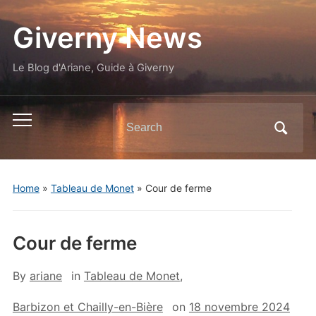
Giverny News
Le Blog d'Ariane, Guide à Giverny
Search
Toggle
for:
mobile
menu
Home
»
Tableau de Monet
»
Cour de ferme
Cour de ferme
By
ariane
in
Tableau de Monet
,
Barbizon et Chailly-en-Bière
on
18 novembre 2024