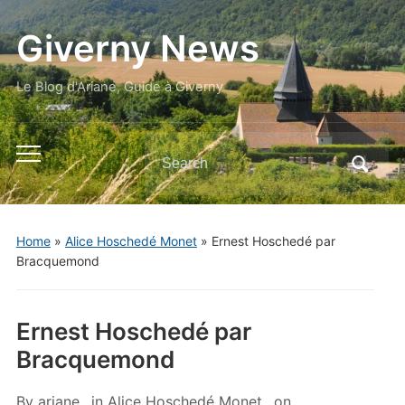
Giverny News
Le Blog d'Ariane, Guide à Giverny
Search
Toggle
for:
mobile
menu
Home
»
Alice Hoschedé Monet
»
Ernest Hoschedé par
Bracquemond
Ernest Hoschedé par
Bracquemond
By
ariane
in
Alice Hoschedé Monet
on