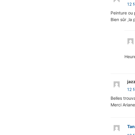
12 
Peinture ou 
Bien sûr ,la
Heure
jaz
12 
Belles trouva
Merci Ariane
Tan