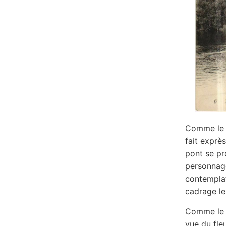
Comme le m
fait exprè
pont se pr
personnage
contemplat
cadrage le
Comme le 
vue du fle