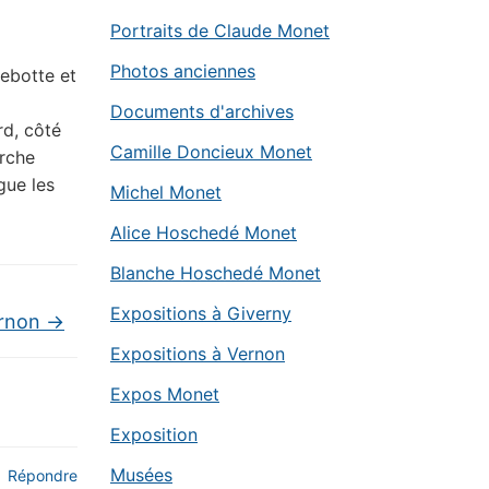
Portraits de Claude Monet
Photos anciennes
lebotte et
Documents d'archives
rd, côté
Camille Doncieux Monet
arche
gue les
Michel Monet
Alice Hoschedé Monet
Blanche Hoschedé Monet
Expositions à Giverny
ernon
→
Expositions à Vernon
Expos Monet
Exposition
Musées
Répondre