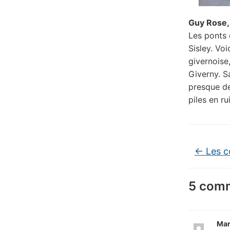
Guy Rose
Les ponts 
Sisley. Vo
givernoise,
Giverny. S
presque de
piles en r
←
Les c
5 comm
Mar