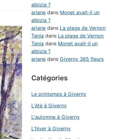
albizia ?
ariane
dans
Monet avait-il un
albizia ?
ariane
dans
La plage de Vernon
Tania
dans
La plage de Vernon
Tania
dans
Monet avait-il un
albizia ?
ariane
dans
Giverny 365 fleurs
Catégories
Le printemps à Giverny
L'été à Giverny
L'automne à Giverny
L'hiver à Giverny