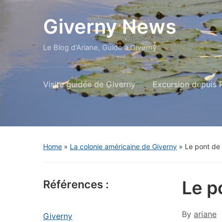
Giverny News
Le Blog d'Ariane, Guide à Giverny
Visite guidée de Giverny
Excursion depuis P
Home
»
La colonie américaine de Giverny
»
Le pont de 
Le p
Références :
By
ariane
Giverny