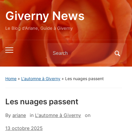
Giverny News
Le Blog d'Ariane, Guide à Giverny
Search
Toggle
for:
mobile
menu
Home
»
L'automne à Giverny
»
Les nuages passent
Les nuages passent
By
ariane
in
L'automne à Giverny
on
13 octobre 2025