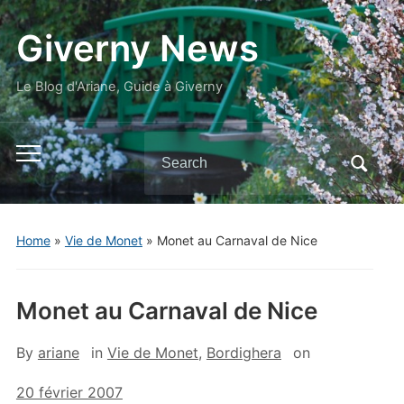
Giverny News
Le Blog d'Ariane, Guide à Giverny
Search
Toggle
for:
mobile
menu
Home
»
Vie de Monet
»
Monet au Carnaval de Nice
Monet au Carnaval de Nice
By
ariane
in
Vie de Monet
,
Bordighera
on
20 février 2007