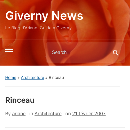
Giverny News
Le Blog d'Ariane, Guide à Giverny
Search
Toggle
for:
mobile
menu
Home
»
Architecture
»
Rinceau
Rinceau
By
ariane
in
Architecture
on
21 février 2007