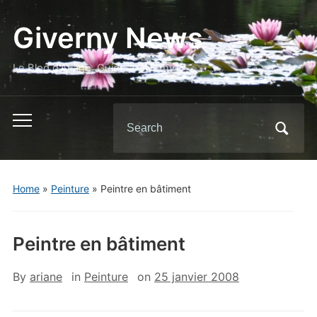
Giverny News
Le Blog d'Ariane, Guide à Giverny
Search
Toggle
for:
mobile
menu
Home
»
Peinture
»
Peintre en bâtiment
Peintre en bâtiment
By
ariane
in
Peinture
on
25 janvier 2008