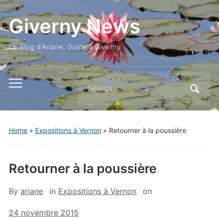
Giverny News
Le Blog d'Ariane, Guide à Giverny
Search
Toggle
for:
mobile
menu
Home
»
Expositions à Vernon
»
Retourner à la poussière
Retourner à la poussière
By
ariane
in
Expositions à Vernon
on
24 novembre 2015