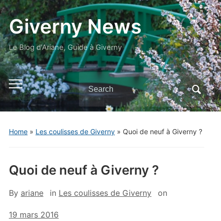
Giverny News
Le Blog d'Ariane, Guide à Giverny
Search
Toggle
for:
mobile
menu
Home
»
Les coulisses de Giverny
»
Quoi de neuf à Giverny ?
Quoi de neuf à Giverny ?
By
ariane
in
Les coulisses de Giverny
on
19 mars 2016