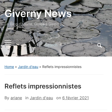
Giverny News
Le Blog d'Ariane, Guide à Giverny
Search
Toggle
for:
mobile
menu
Home
»
Jardin d'eau
»
Reflets impressionnistes
Reflets impressionnistes
By
ariane
in
Jardin d'eau
on
6 février 2021