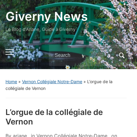
Giverny News
Le Blog d'Ariane, Guide à Giverny
Search
Toggle
for:
mobile
menu
Home
»
Vernon Collégiale Notre-Dame
»
L’orgue de la
collégiale de Vernon
L’orgue de la collégiale de
Vernon
By
ariane
in
Vernon Collégiale Notre-Dame
on