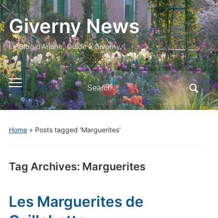
Giverny News
Le Blog d'Ariane, Guide à Giverny
Search
Toggle
for:
mobile
menu
Home
»
Posts tagged 'Marguerites'
Tag Archives:
Marguerites
Les Marguerites de