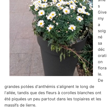
s
Give
rny
a
soig
né
sa
déc
orati
on
flora
le.
De
grandes potées d'anthémis s'alignent le long de
l'allée, tandis que des fleurs à corolles blanches ont
été piquées un peu partout dans les topiaires et les
massifs de lierre.