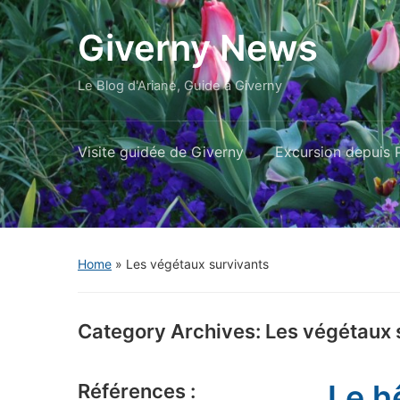
Giverny News
Le Blog d'Ariane, Guide à Giverny
Visite guidée de Giverny
Excursion depuis P
Home
» Les végétaux survivants
Category Archives:
Les végétaux 
Le h
Références :