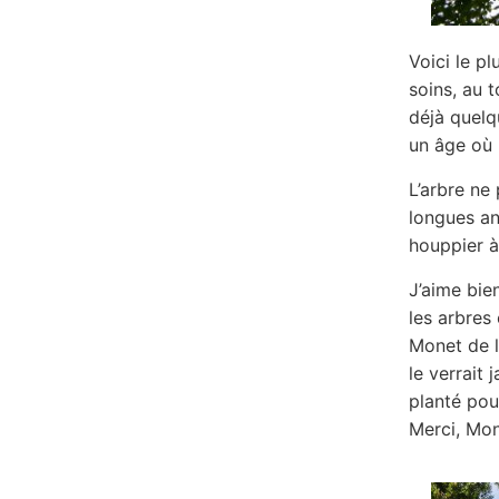
Voici le p
soins, au 
déjà quelq
un âge où 
L’arbre ne 
longues ann
houppier à
J’aime bie
les arbres
Monet de le
le verrait 
planté pour
Merci, Mon