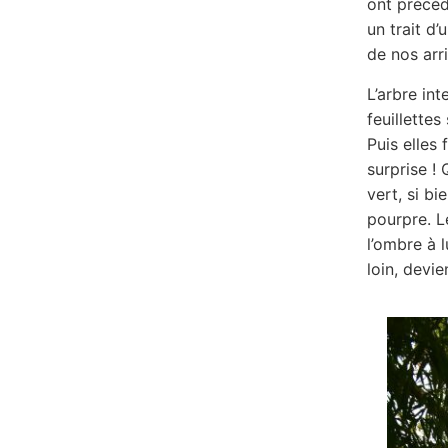
ont précéd
un trait d
de nos arri
L’arbre in
feuillettes
Puis elles 
surprise !
vert, si bi
pourpre. Le
l’ombre à l
loin, devi