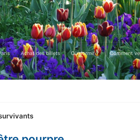
aris
Achat des billets
Où dormir ?
Comment ven
survivants
être pourpre