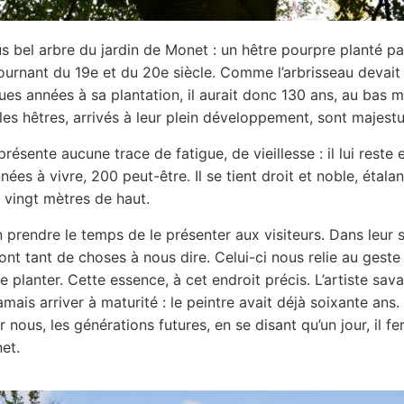
lus bel arbre du jardin de Monet : un hêtre pourpre planté pa
tournant du 19e et du 20e siècle. Comme l’arbrisseau devait
ues années à sa plantation, il aurait donc 130 ans, au bas m
les hêtres, arrivés à leur plein développement, sont majest
présente aucune trace de fatigue, de vieillesse : il lui reste
ées à vivre, 200 peut-être. Il se tient droit et noble, étala
 vingt mètres de haut.
n prendre le temps de le présenter aux visiteurs. Dans leur s
 ont tant de choses à nous dire. Celui-ci nous relie au geste
 planter. Cette essence, à cet endroit précis. L’artiste savai
jamais arriver à maturité : le peintre avait déjà soixante ans. I
 nous, les générations futures, en se disant qu’un jour, il fer
et.