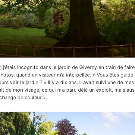
r, j’étais incognito dans le jardin de Giverny en train de faire
hotos, quand un visiteur m’a interpellée. « Vous êtes guide
ours voir le jardin ? » Il y a dix ans, il avait suivi une de mes v
it de mon visage, ce qui m’a paru déjà un exploit, mais aus
i change de couleur ».