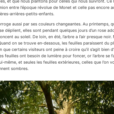
és, et que nous plantons pour celles qui nous suivront. Ce 
’union entre l’époque révolue de Monet et celle pas encore 
ères-arrières-petits-enfants.
terroge aussi par ses couleurs changeantes. Au printemps, q
 se déplient, elles sont pendant quelques jours d’un rose ad
foncent au soleil. De loin, en été, l’arbre a l’air presque noir.
 Quand on se trouve en-dessous, les feuilles paraissent du p
en que certains visiteurs ont peine à croire qu’il s’agit bien d
s feuilles ont besoin de lumière pour foncer, or l’arbre se f
ui-même, et seules les feuilles extérieures, celles que l’on v
ennent sombres.