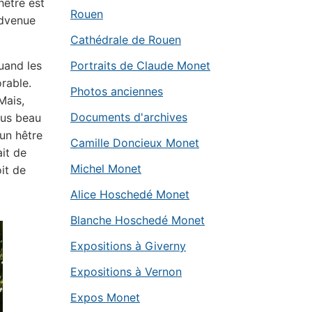
hêtre est
Rouen
advenue
Cathédrale de Rouen
uand les
Portraits de Claude Monet
orable.
Photos anciennes
 Mais,
Documents d'archives
lus beau
’un hêtre
Camille Doncieux Monet
ait de
Michel Monet
oit de
Alice Hoschedé Monet
Blanche Hoschedé Monet
Expositions à Giverny
Expositions à Vernon
Expos Monet