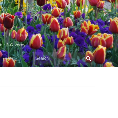
ir à Giverny
Search
for: