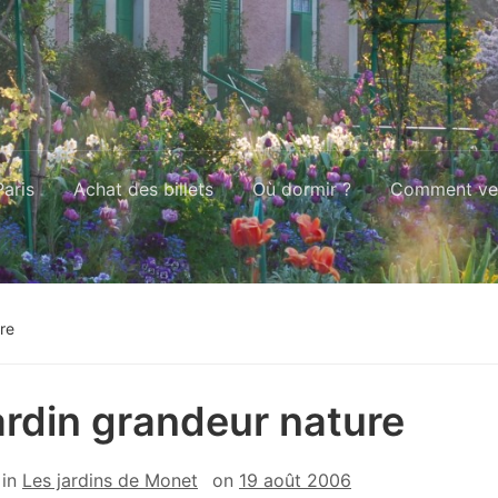
aris
Achat des billets
Où dormir ?
Comment ven
re
ardin grandeur nature
in
Les jardins de Monet
on
19 août 2006