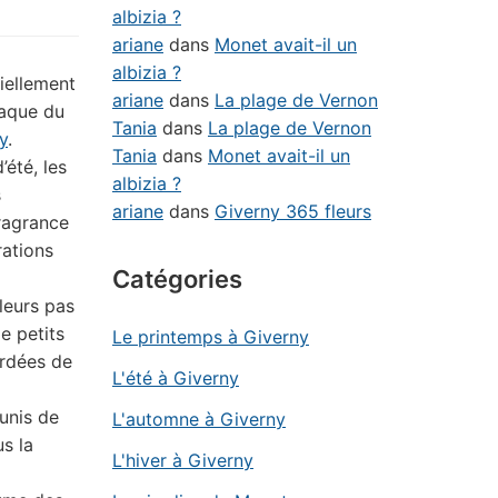
albizia ?
ariane
dans
Monet avait-il un
albizia ?
iellement
ariane
dans
La plage de Vernon
iaque du
Tania
dans
La plage de Vernon
y
.
Tania
dans
Monet avait-il un
été, les
albizia ?
s
ariane
dans
Giverny 365 fleurs
ragrance
rations
Catégories
leurs pas
de petits
Le printemps à Giverny
ordées de
L'été à Giverny
unis de
L'automne à Giverny
us la
L'hiver à Giverny