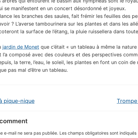
 arbres qui entourent le bassin aux nymphéas sont le roy
ui se manifestent en un concert désordonné et joyeux.
ance les branches des saules, fait frémir les feuilles des pe
uvoir ? L’averse tambourinera sur les plantes et dans les allé
oteront la surface de l’étang, la pluie ruissellera dans toute
u
jardin de Monet
que c’était « un tableau à même la nature 
t l’a composé avec des couleurs et des perspectives comm
puis, la terre, l’eau, le soleil, les plantes en font un coin de
ue pas mal d’être un tableau.
à pique-nique
Trompe l
 comment
e e-mail ne sera pas publiée.
Les champs obligatoires sont indiqué