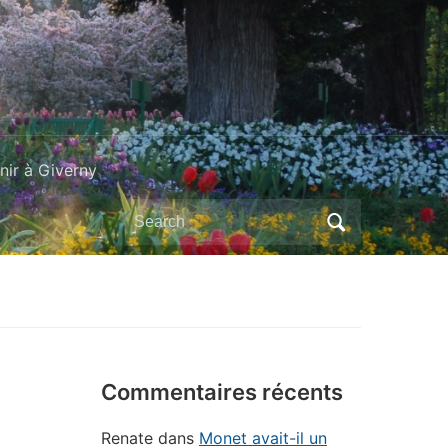
ir à Giverny
Search
for:
Commentaires récents
Renate
dans
Monet avait-il un