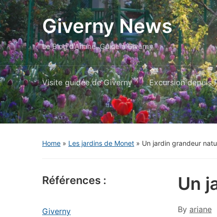
Giverny News
Le Blog d'Ariane, Guide à Giverny
Visite guidée de Giverny
Excursion depuis P
Home
»
Les jardins de Monet
»
Un jardin grandeur natu
Un j
Références :
By
ariane
Giverny