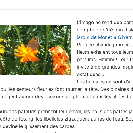
L’image ne rend que part
compte du côté paradis
jardin de Monet à Givern
Par une chaude journée d’
fleurs exhalent tous leur
parfums. Hmmm ! Leur f
invite à de grandes inspi
extatiques…
Les humains ne sont d’ail
 qui les senteurs fleuries font tourner la tête. Des dizaines 
voltigent autour des buissons de phlox et dans les allées b
urdons patauds prennent leur envol, les poils des pattes ja
côté de l’étang, les libellules zigzaguent au ras de l’eau. So
n devine le glissement des carpes.