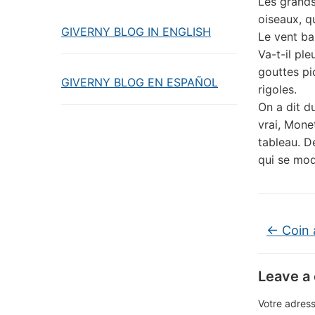
Les grands
oiseaux, q
GIVERNY BLOG IN ENGLISH
Le vent bal
Va-t-il ple
gouttes pic
GIVERNY BLOG EN ESPAÑOL
rigoles.
On a dit d
vrai, Mone
tableau. De
qui se moq
←
Coin 
Leave a
Votre adress