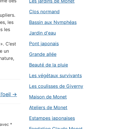
aume des
Les jardins de Monet
Clos normand
upliers.
es, les
Bassin aux Nymphéas
s les
Jardin d'eau
Pont japonais
». C’est
e un
Grande allée
 nature,
Beauté de la pluie
Les végétaux survivants
Les coulisses de Giverny
’oeil
→
Maison de Monet
Ateliers de Monet
Estampes japonaises
s avec
*
Fondation Claude Monet