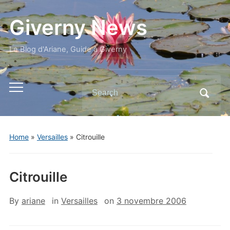
Giverny News
Le Blog d'Ariane, Guide à Giverny
Search
Toggle
for:
mobile
menu
Home
»
Versailles
»
Citrouille
Citrouille
By
ariane
in
Versailles
on
3 novembre 2006