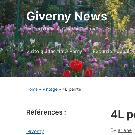
Giverny News
Le Blog d'Ariane, Guide à Giverny
Visite guidée de Giverny
Excursion depuis P
Home
»
Vintage
»
4L peinte
4L p
Références :
By
ariane
Giverny