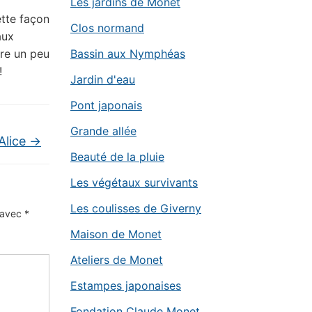
Les jardins de Monet
ette façon
Clos normand
aux
tre un peu
Bassin aux Nymphéas
!
Jardin d'eau
Pont japonais
Grande allée
 Alice
→
Beauté de la pluie
Les végétaux survivants
Les coulisses de Giverny
s avec
*
Maison de Monet
Ateliers de Monet
Estampes japonaises
Fondation Claude Monet