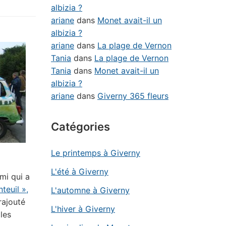
albizia ?
ariane
dans
Monet avait-il un
albizia ?
ariane
dans
La plage de Vernon
Tania
dans
La plage de Vernon
Tania
dans
Monet avait-il un
albizia ?
ariane
dans
Giverny 365 fleurs
Catégories
Le printemps à Giverny
L'été à Giverny
ami qui a
teuil »,
L'automne à Giverny
rajouté
L'hiver à Giverny
les