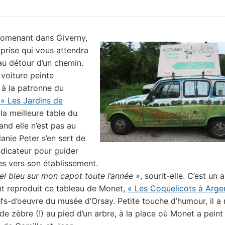
romenant dans Giverny,
rprise qui vous attendra
au détour d’un chemin.
 voiture peinte
 à la patronne du
 « Les Jardins de
la meilleure table du
and elle n’est pas au
lanie Peter s’en sert de
dicateur pour guider
es vers son établissement.
iel bleu sur mon capot toute l’année »
, sourit-elle. C’est un 
t reproduit ce tableau de Monet,
« Les Coquelicots à Argen
fs-d’oeuvre du musée d’Orsay. Petite touche d’humour, il a 
de zèbre (!) au pied d’un arbre, à la place où Monet a peint 