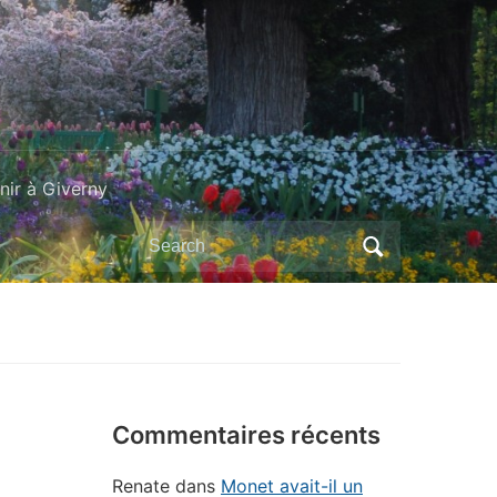
ir à Giverny
Search
for:
Commentaires récents
Renate
dans
Monet avait-il un