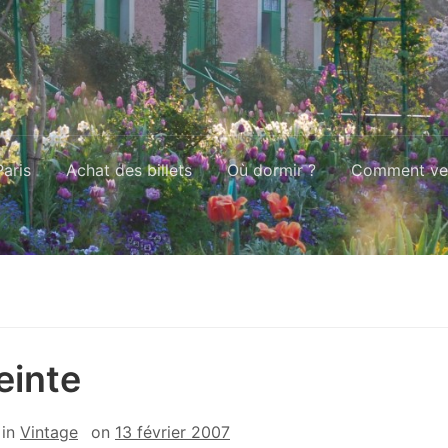
aris
Achat des billets
Où dormir ?
Comment ven
einte
in
Vintage
on
13 février 2007