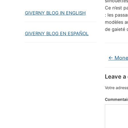
silhouette
Ce n’est p
GIVERNY BLOG IN ENGLISH
: les pass
modèles an
de gaieté 
GIVERNY BLOG EN ESPAÑOL
←
Monet
Leave a
Votre adress
Commentai