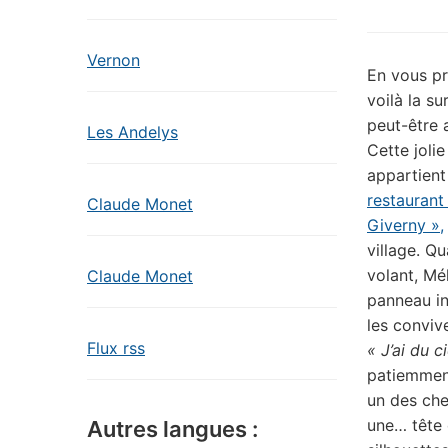
Vernon
En vous p
voilà la su
peut-être 
Les Andelys
Cette jolie
appartient
restaurant
Claude Monet
Giverny »,
village. Qu
volant, Mé
Claude Monet
panneau in
les conviv
Flux rss
« J’ai du c
patiemmen
un des che
une… tête 
Autres langues :