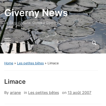
Giverny News
Le Blog d'Ariane, Guide à Giverny
Search
Toggle
for:
mobile
menu
Home
»
Les petites bêtes
»
Limace
Limace
By
ariane
in
Les petites bêtes
on
13 août 2007