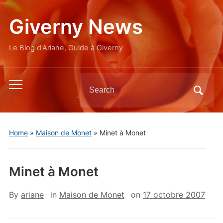
Giverny News
Le Blog d'Ariane, Guide à Giverny
Search
Toggle
for:
mobile
menu
Home
»
Maison de Monet
»
Minet à Monet
Minet à Monet
By
ariane
in
Maison de Monet
on
17 octobre 2007