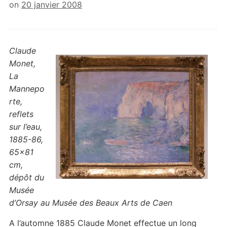
on
20 janvier 2008
Claude
Monet,
La
Mannepo
rte,
reflets
sur l’eau,
1885-86,
65×81
cm,
dépôt du
Musée
d’Orsay au Musée des Beaux Arts de Caen
A l’automne 1885 Claude Monet effectue un long