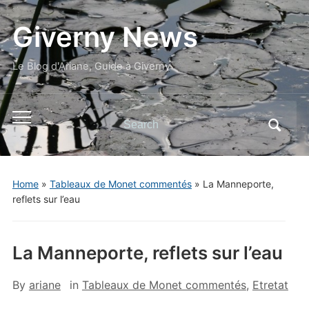
Giverny News
Le Blog d'Ariane, Guide à Giverny
Search
Toggle
for:
mobile
menu
Home
»
Tableaux de Monet commentés
»
La Manneporte,
reflets sur l’eau
La Manneporte, reflets sur l’eau
By
ariane
in
Tableaux de Monet commentés
,
Etretat