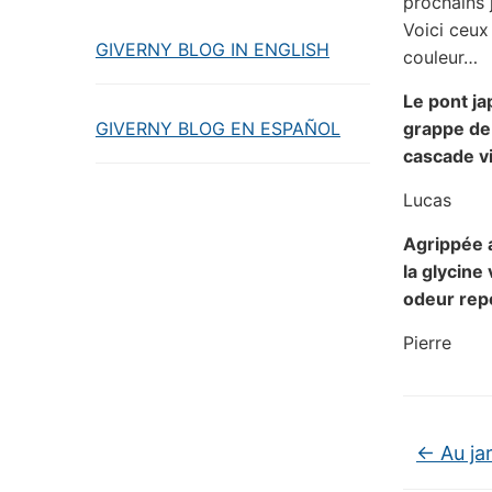
prochains 
Voici ceux
GIVERNY BLOG IN ENGLISH
couleur…
Le pont ja
GIVERNY BLOG EN ESPAÑOL
grappe de
cascade v
Lucas
Agrippée 
la glycine
odeur rep
Pierre
←
Au jar