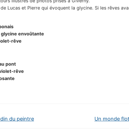
jours illustrés de photos prises à Giverny.
 de Lucas et Pierre qui évoquent la glycine. Si les rêves ava
ponais
 glycine envoûtante
iolet-rêve
au pont
 violet-rêve
osante
din du peintre
Un monde flo