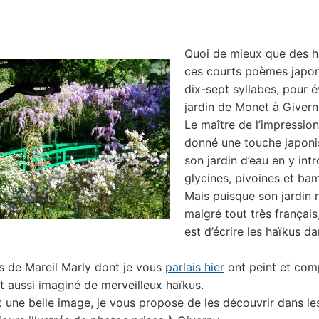
Quoi de mieux que des h
ces courts poèmes japon
dix-sept syllabes, pour 
jardin de Monet à Givern
Le maître de l’impressio
donné une touche japoni
son jardin d’eau en y int
glycines, pivoines et ba
Mais puisque son jardin 
malgré tout très français,
est d’écrire les haïkus d
s de Mareil Marly dont je vous
parlais hier
ont peint et co
nt aussi imaginé de merveilleux haïkus.
nt une belle image, je vous propose de les découvrir dans le