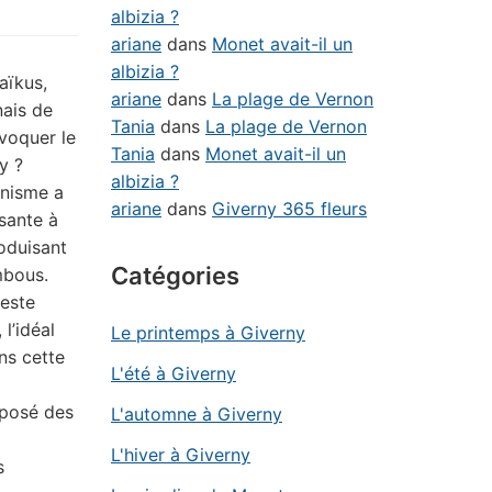
albizia ?
ariane
dans
Monet avait-il un
albizia ?
aïkus,
ariane
dans
La plage de Vernon
ais de
Tania
dans
La plage de Vernon
évoquer le
Tania
dans
Monet avait-il un
y ?
albizia ?
nnisme a
ariane
dans
Giverny 365 fleurs
sante à
roduisant
Catégories
mbous.
reste
 l’idéal
Le printemps à Giverny
ans cette
L'été à Giverny
mposé des
L'automne à Giverny
L'hiver à Giverny
s