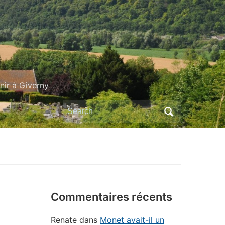
ir à Giverny
Search
for:
Commentaires récents
Renate
dans
Monet avait-il un