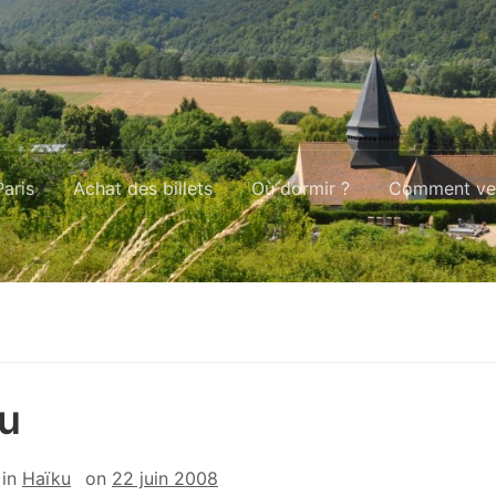
aris
Achat des billets
Où dormir ?
Comment ven
u
in
Haïku
on
22 juin 2008