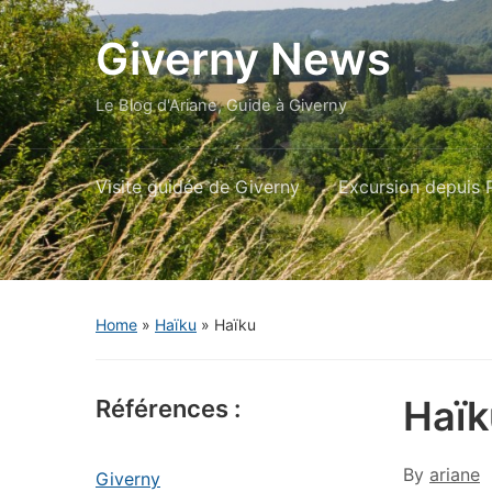
Giverny News
Le Blog d'Ariane, Guide à Giverny
Visite guidée de Giverny
Excursion depuis P
Home
»
Haïku
»
Haïku
Haïk
Références :
By
ariane
Giverny