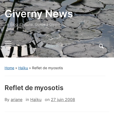
Giverny News
Le Blog d'Ariane, Guide à Giverny
Search
Toggle
for:
mobile
menu
Home
»
Haïku
»
Reflet de myosotis
Reflet de myosotis
By
ariane
in
Haïku
on
27 juin 2008