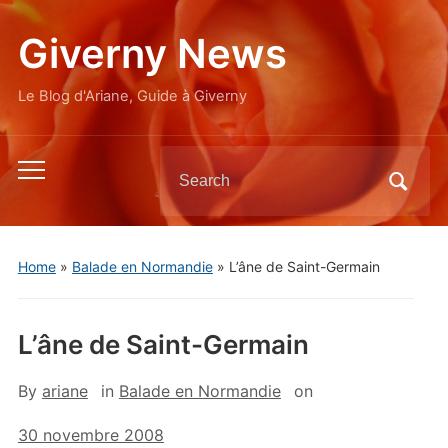
Giverny News
Le Blog d'Ariane, Guide à Giverny
Search
Toggle
for:
mobile
menu
Home
»
Balade en Normandie
»
L’âne de Saint-Germain
L’âne de Saint-Germain
By
ariane
in
Balade en Normandie
on
30 novembre 2008