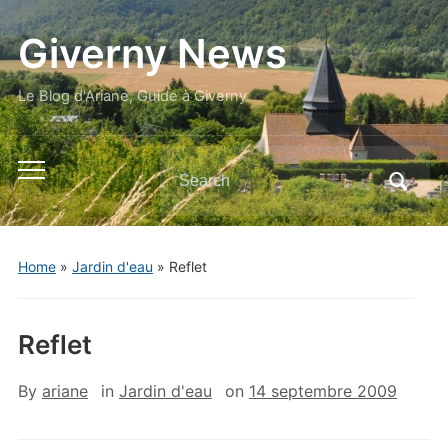
Giverny News
Le Blog d'Ariane, Guide à Giverny
Search
Toggle
for:
mobile
menu
Home
»
Jardin d'eau
»
Reflet
Reflet
By
ariane
in
Jardin d'eau
on
14 septembre 2009