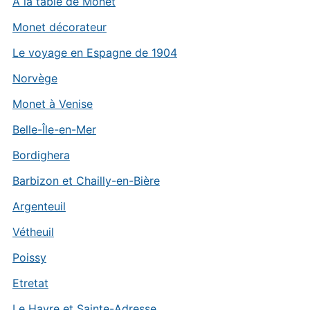
A la table de Monet
Monet décorateur
Le voyage en Espagne de 1904
Norvège
Monet à Venise
Belle-Île-en-Mer
Bordighera
Barbizon et Chailly-en-Bière
Argenteuil
Vétheuil
Poissy
Etretat
Le Havre et Sainte-Adresse