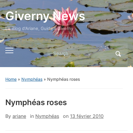
Giverny News
Le Blog d'Ariane, Guide à Giverny
Search
Toggle
for:
mobile
menu
Home
»
Nymphéas
»
Nymphéas roses
Nymphéas roses
By
ariane
in
Nymphéas
on
13 février 2010