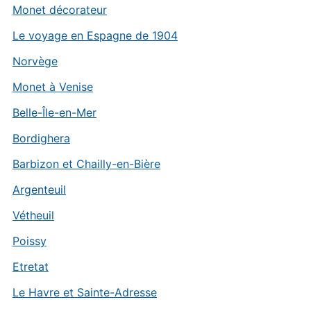
Monet décorateur
Le voyage en Espagne de 1904
Norvège
Monet à Venise
Belle-Île-en-Mer
Bordighera
Barbizon et Chailly-en-Bière
Argenteuil
Vétheuil
Poissy
Etretat
Le Havre et Sainte-Adresse