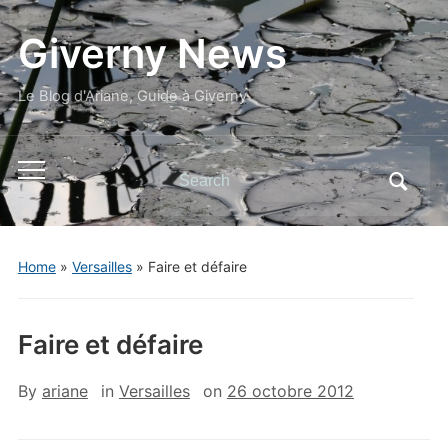
Giverny News
Le Blog d'Ariane, Guide à Giverny
Search
Toggle
for:
mobile
menu
Home
»
Versailles
»
Faire et défaire
Faire et défaire
By
ariane
in
Versailles
on
26 octobre 2012