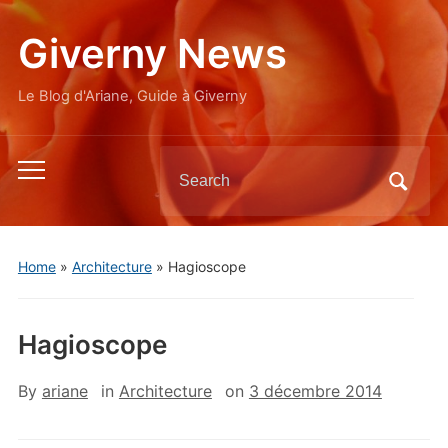
Giverny News
Le Blog d'Ariane, Guide à Giverny
Search
Toggle
for:
mobile
menu
Home
»
Architecture
»
Hagioscope
Hagioscope
By
ariane
in
Architecture
on
3 décembre 2014