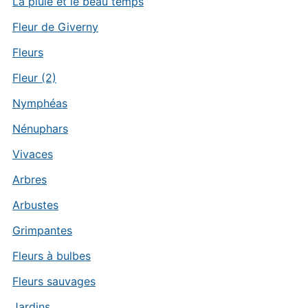
La pluie et le beau temps
Fleur de Giverny
Fleurs
Fleur (2)
Nymphéas
Nénuphars
Vivaces
Arbres
Arbustes
Grimpantes
Fleurs à bulbes
Fleurs sauvages
Jardins