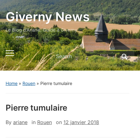
Giverny News
Le Blog d'Ariane, Guide à Giverny
Search
Toggle
for:
mobile
menu
Home
»
Rouen
»
Pierre tumulaire
Pierre tumulaire
By
ariane
in
Rouen
on
12 janvier 2018