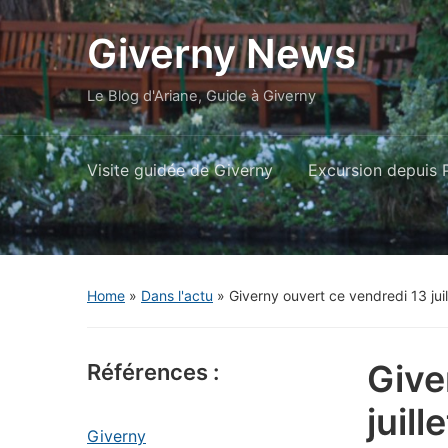
Giverny News
Le Blog d'Ariane, Guide à Giverny
Visite guidée de Giverny
Excursion depuis P
Home
»
Dans l'actu
»
Giverny ouvert ce vendredi 13 juil
Give
Références :
juille
Giverny