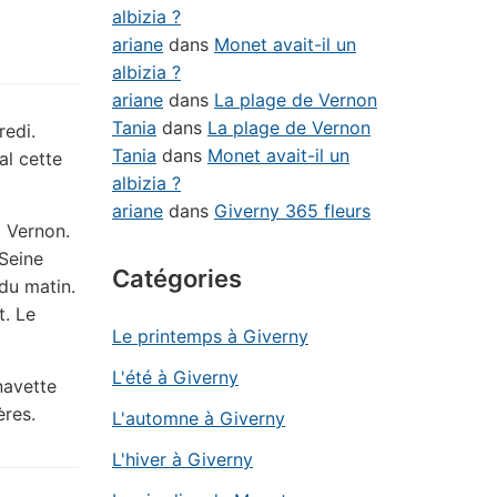
albizia ?
ariane
dans
Monet avait-il un
albizia ?
ariane
dans
La plage de Vernon
Tania
dans
La plage de Vernon
redi.
Tania
dans
Monet avait-il un
al cette
albizia ?
ariane
dans
Giverny 365 fleurs
à Vernon.
 Seine
Catégories
du matin.
t. Le
Le printemps à Giverny
L'été à Giverny
navette
ières.
L'automne à Giverny
L'hiver à Giverny