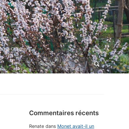
ir à Giverny
Search
for:
Commentaires récents
Renate
dans
Monet avait-il un