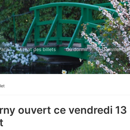
aris
Achat des billets
Où dormir ?
Comment ven
let
rny ouvert ce vendredi 13
t