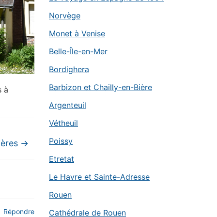
Norvège
Monet à Venise
Belle-Île-en-Mer
Bordighera
Barbizon et Chailly-en-Bière
s à
Argenteuil
Vétheuil
Poissy
ières
→
Etretat
Le Havre et Sainte-Adresse
Rouen
Répondre
Cathédrale de Rouen