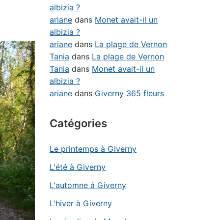
albizia ?
ariane
dans
Monet avait-il un
albizia ?
ariane
dans
La plage de Vernon
Tania
dans
La plage de Vernon
Tania
dans
Monet avait-il un
albizia ?
ariane
dans
Giverny 365 fleurs
Catégories
Le printemps à Giverny
L'été à Giverny
L'automne à Giverny
L'hiver à Giverny