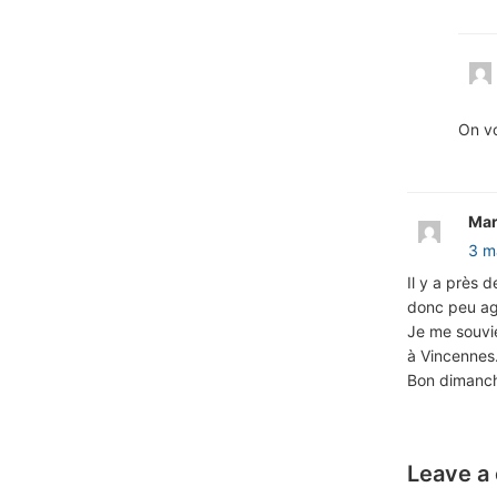
On vo
Mar
3 m
Il y a près 
donc peu ag
Je me souvie
à Vincennes.
Bon dimanch
Leave a