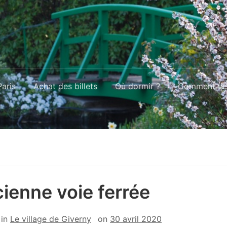
aris
Achat des billets
Où dormir ?
Comment ven
cienne voie ferrée
in
Le village de Giverny
on
30 avril 2020