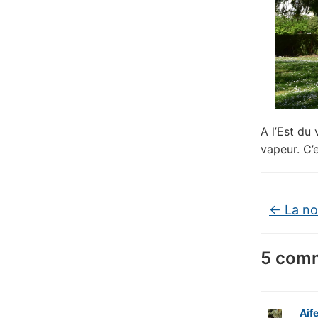
A l’Est du 
vapeur. C’
←
La nou
5 comm
Aife