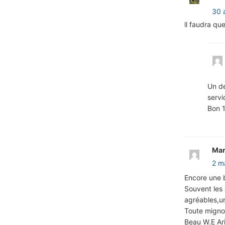
30 
ll faudra qu
Un dé
servi
Bon 1
Mar
2 m
Encore une 
Souvent les
agréables,un
Toute migno
Beau W.E Ar