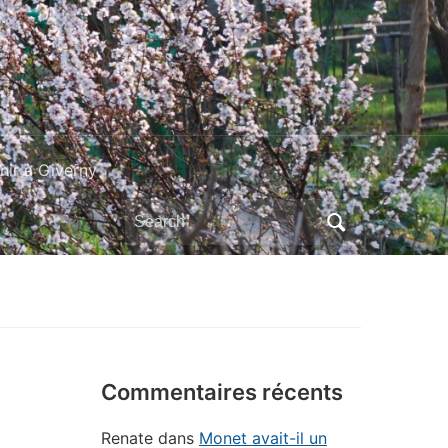
ir à Giverny
Search
for:
Commentaires récents
Renate
dans
Monet avait-il un