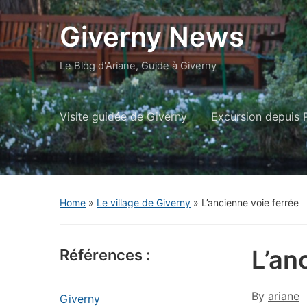
Giverny News
Le Blog d'Ariane, Guide à Giverny
Visite guidée de Giverny
Excursion depuis P
Home
»
Le village de Giverny
»
L’ancienne voie ferrée
L’an
Références :
By
ariane
Giverny