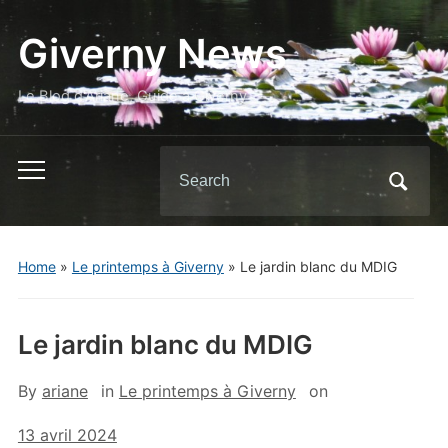
Giverny News
Le Blog d'Ariane, Guide à Giverny
Search
Toggle
for:
mobile
menu
Home
»
Le printemps à Giverny
»
Le jardin blanc du MDIG
Le jardin blanc du MDIG
By
ariane
in
Le printemps à Giverny
on
13 avril 2024