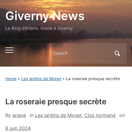
Giverny News
Le Blog d'Ariane, Guide à Giverny
Search
Toggle
for:
mobile
menu
Home
»
Les jardins de Monet
»
La roseraie presque secrète
La roseraie presque secrète
By
ariane
in
Les jardins de Monet
,
Clos normand
on
8 juin 2024