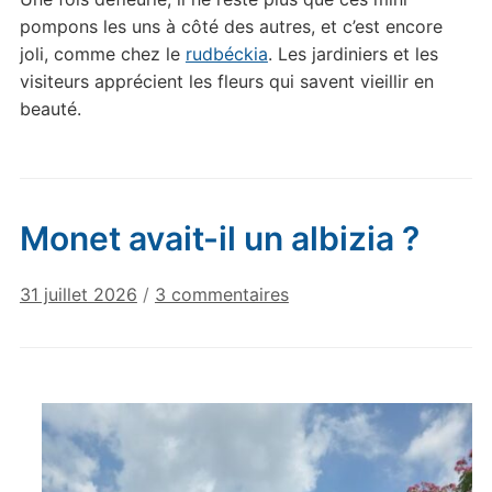
pompons les uns à côté des autres, et c’est encore
joli, comme chez le
rudbéckia
. Les jardiniers et les
visiteurs apprécient les fleurs qui savent vieillir en
beauté.
Monet avait-il un albizia ?
sur
31 juillet 2026
/
3 commentaires
Monet
avait-
il
un
albizia
?