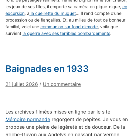
les jeux de ses filles, il emporte sa caméra en pique-nique,
en
excursion
, à
la cueillette du muguet
… Il rend compte d’une
procession ou de fiançailles. Et, au milieu de tout ce bonheur
familial, voici une
communion sur fond d’exode
, voilà que
survient
la guerre avec ses terribles bombardements
.
Baignades en 1933
sur
21 juillet 2026
/
Un commentaire
Baignades
en
1933
Les archives filmées mises en ligne par le site
Mémoire normande
regorgent de pépites. Je vous en
propose une pleine de légèreté et de douceur. De la
Roche-Guyon aux Andelys en passant par Vernon,