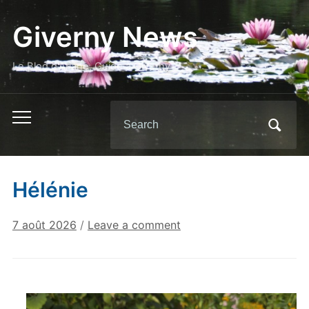
Giverny News
Le Blog d'Ariane, Guide à Giverny
Search
Toggle
for:
mobile
menu
Hélénie
7 août 2026
/
Leave a comment