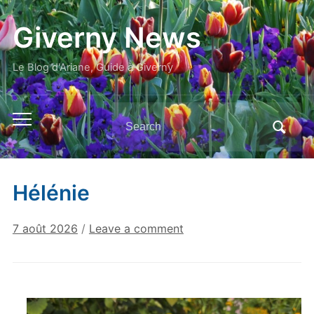
Giverny News
Le Blog d'Ariane, Guide à Giverny
Search
Toggle
for:
mobile
menu
Hélénie
7 août 2026
/
Leave a comment