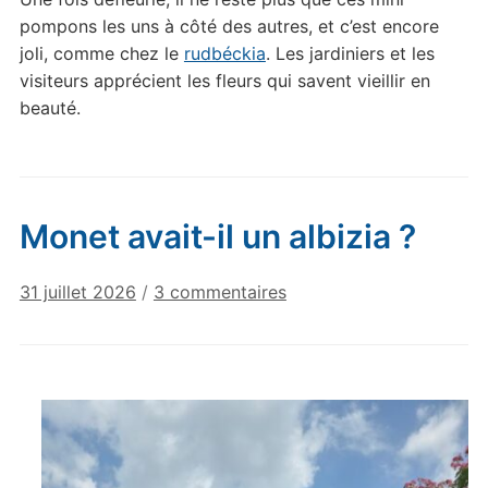
pompons les uns à côté des autres, et c’est encore
joli, comme chez le
rudbéckia
. Les jardiniers et les
visiteurs apprécient les fleurs qui savent vieillir en
beauté.
Monet avait-il un albizia ?
sur
31 juillet 2026
/
3 commentaires
Monet
avait-
il
un
albizia
?