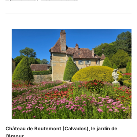
Les
jardins
du
château
de
Boutemont
Château de Boutemont (Calvados), le jardin de
l’Amour