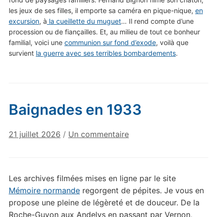
les jeux de ses filles, il emporte sa caméra en pique-nique,
en
excursion
, à
la cueillette du muguet
… Il rend compte d’une
procession ou de fiançailles. Et, au milieu de tout ce bonheur
familial, voici une
communion sur fond d’exode
, voilà que
survient
la guerre avec ses terribles bombardements
.
Baignades en 1933
sur
21 juillet 2026
/
Un commentaire
Baignades
en
1933
Les archives filmées mises en ligne par le site
Mémoire normande
regorgent de pépites. Je vous en
propose une pleine de légèreté et de douceur. De la
Roche-Guyon aux Andelys en passant par Vernon,