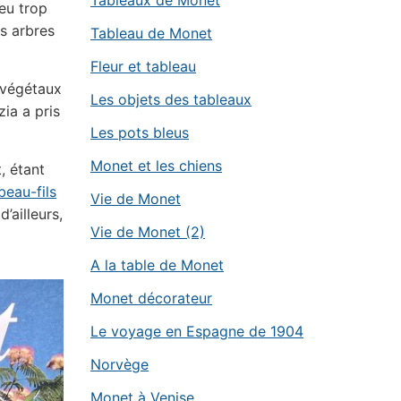
Tableaux de Monet
peu trop
es arbres
Tableau de Monet
Fleur et tableau
 végétaux
Les objets des tableaux
zia a pris
Les pots bleus
Monet et les chiens
, étant
beau-fils
Vie de Monet
’ailleurs,
Vie de Monet (2)
A la table de Monet
Monet décorateur
Le voyage en Espagne de 1904
Norvège
Monet à Venise