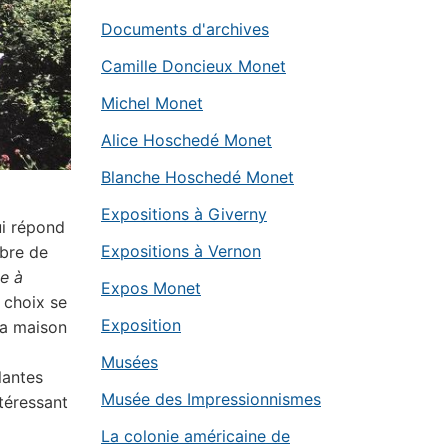
Documents d'archives
Camille Doncieux Monet
Michel Monet
Alice Hoschedé Monet
Blanche Hoschedé Monet
Expositions à Giverny
ui répond
Expositions à Vernon
rbre de
te à
Expos Monet
 choix se
Exposition
la maison
Musées
lantes
Musée des Impressionnismes
téressant
La colonie américaine de