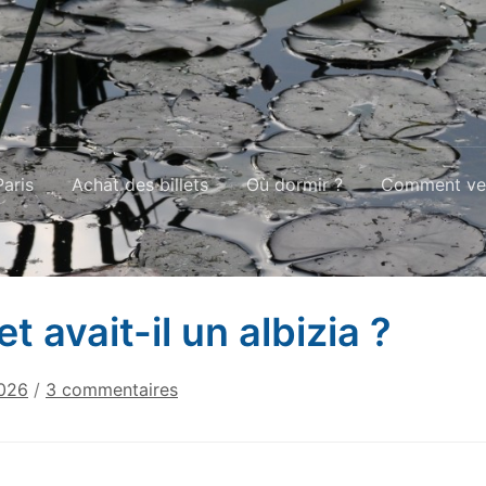
aris
Achat des billets
Où dormir ?
Comment ven
t avait-il un albizia ?
sur
2026
/
3 commentaires
Monet
avait-
il