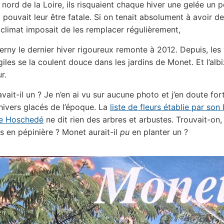
 nord de la Loire, ils risquaient chaque hiver une gelée un 
i pouvait leur être fatale. Si on tenait absolument à avoir d
e climat imposait de les remplacer régulièrement,
erny le dernier hiver rigoureux remonte à 2012. Depuis, les
iles se la coulent douce dans les jardins de Monet. Et l’albi
r.
ait-il un ? Je n’en ai vu sur aucune photo et j’en doute fort
hivers glacés de l’époque. La
liste de fleurs établie par son 
re Hoschedé
ne dit rien des arbres et arbustes. Trouvait-on, d
as en pépinière ? Monet aurait-il
pu
en planter un ?