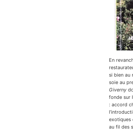
En revanch
restaurateu
si bien au
soie au pre
Giverny
do
fonde sur 
: accord ch
l’introduc
exotiques 
au fil des 