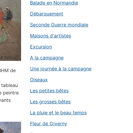
Balade en Normandie
Débarquement
Seconde Guerre mondiale
Maisons d'artistes
Excursion
A la campagne
Une journée à la campagne
 BHM de
Oiseaux
 tableau
Les petites bêtes
e peintre
vants
Les grosses bêtes
La pluie et le beau temps
Fleur de Giverny