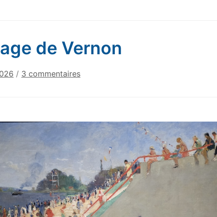
lage de Vernon
sur
2026
/
3 commentaires
La
plage
de
Vernon