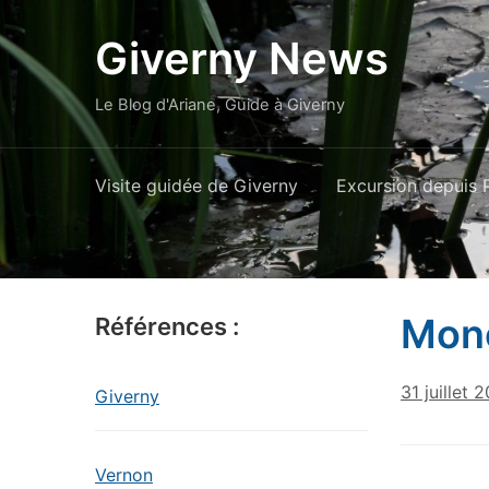
Giverny News
Le Blog d'Ariane, Guide à Giverny
Visite guidée de Giverny
Excursion depuis P
Mone
Références :
31 juillet 
Giverny
Vernon