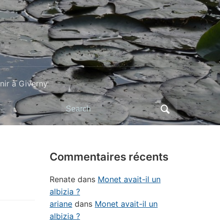
ir à Giverny
Search
for:
Commentaires récents
Renate
dans
Monet avait-il un
albizia ?
ariane
dans
Monet avait-il un
albizia ?