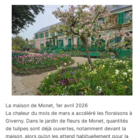
fleurs
à
l’ouverture
La maison de Monet, 1er avril 2026
La chaleur du mois de mars a accéléré les floraisons à
Giverny. Dans le jardin de fleurs de Monet, quantités
de tulipes sont déjà ouvertes, notamment devant la
maison, alors qu’on les attend habituellement pour la