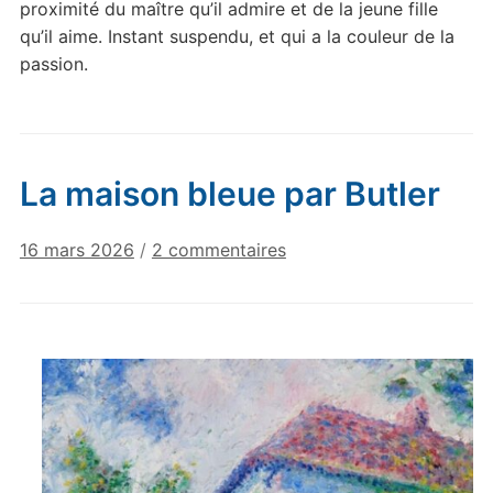
proximité du maître qu’il admire et de la jeune fille
qu’il aime. Instant suspendu, et qui a la couleur de la
passion.
La maison bleue par Butler
sur
16 mars 2026
/
2 commentaires
La
maison
bleue
par
Butler