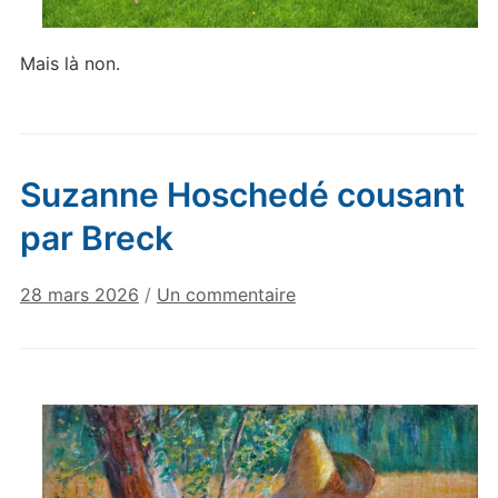
Mais là non.
Suzanne Hoschedé cousant
par Breck
sur
28 mars 2026
/
Un commentaire
Suzanne
Hoschedé
cousant
par
Breck