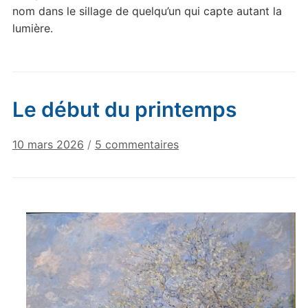
nom dans le sillage de quelqu’un qui capte autant la
lumière.
Le début du printemps
sur
10 mars 2026
/
5 commentaires
Le
début
du
printemps