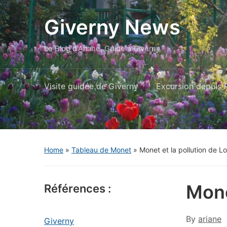
Giverny News
Le Blog d'Ariane, Guide à Giverny
Visite guidée de Giverny
Excursion depuis P
Home
»
Tableau de Monet
»
Monet et la pollution de L
Mone
Références :
By
ariane
Giverny