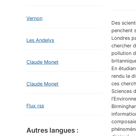
Vernon
Des scient
penchent s
Londres p
Les Andelys
chercher d
pollution d
britannique
Claude Monet
En étudiant
rendu la di
ces cherch
Claude Monet
Sciences d
l’Environn
Flux rss
Birmingha
information
composaient
phénomène 
Autres langues :