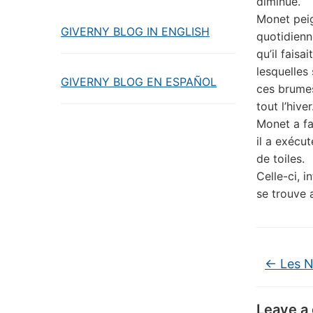
diminué.
Monet peig
GIVERNY BLOG IN ENGLISH
quotidienn
qu’il faisa
lesquelles
GIVERNY BLOG EN ESPAÑOL
ces brumes
tout l’hiver
Monet a fa
il a exécu
de toiles.
Celle-ci, i
se trouve 
←
Les N
Leave a