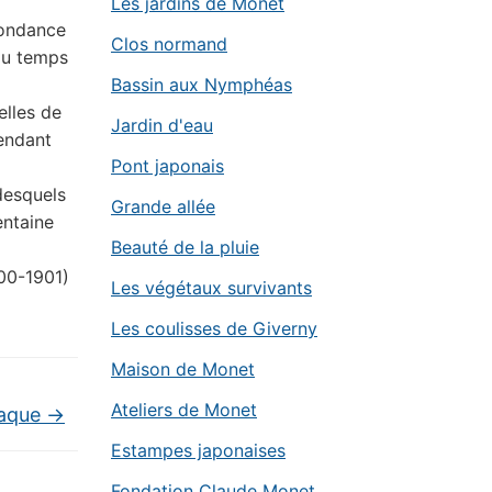
Les jardins de Monet
pondance
Clos normand
du temps
Bassin aux Nymphéas
elles de
Jardin d'eau
pendant
Pont japonais
desquels
Grande allée
entaine
Beauté de la pluie
900-1901)
Les végétaux survivants
Les coulisses de Giverny
Maison de Monet
Ateliers de Monet
raque
→
Estampes japonaises
Fondation Claude Monet