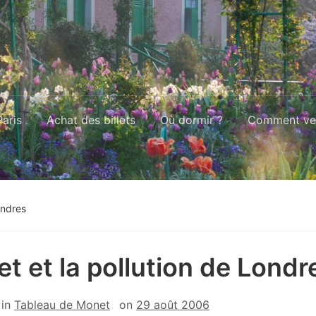
aris
Achat des billets
Où dormir ?
Comment ven
ondres
t et la pollution de Londr
in
Tableau de Monet
on
29 août 2006