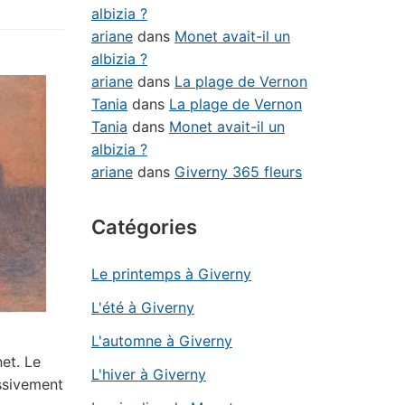
albizia ?
ariane
dans
Monet avait-il un
albizia ?
ariane
dans
La plage de Vernon
Tania
dans
La plage de Vernon
Tania
dans
Monet avait-il un
albizia ?
ariane
dans
Giverny 365 fleurs
Catégories
Le printemps à Giverny
L'été à Giverny
L'automne à Giverny
net. Le
L'hiver à Giverny
ssivement