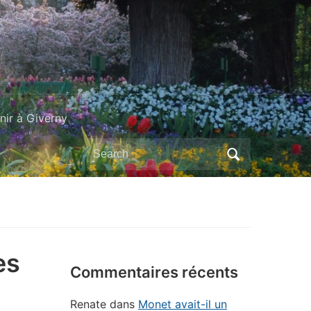
ir à Giverny
Search
for:
es
Commentaires récents
Renate
dans
Monet avait-il un