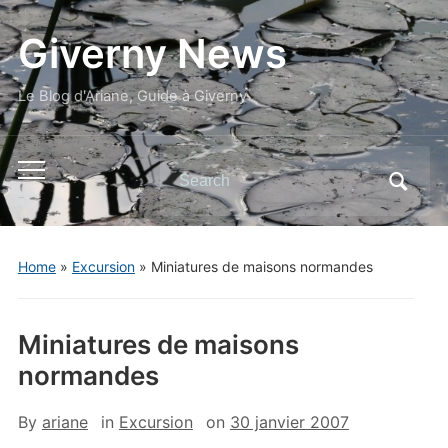
Giverny News
Le Blog d'Ariane, Guide à Giverny
Search
Toggle
for:
mobile
menu
Home
»
Excursion
»
Miniatures de maisons normandes
Miniatures de maisons
normandes
By
ariane
in
Excursion
on
30 janvier 2007