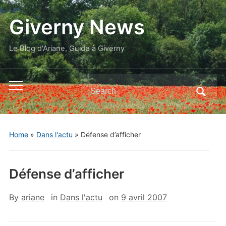
Giverny News
Le Blog d'Ariane, Guide à Giverny
Search
Toggle
for:
mobile
menu
Home
»
Dans l'actu
»
Défense d’afficher
Défense d’afficher
By
ariane
in
Dans l'actu
on
9 avril 2007