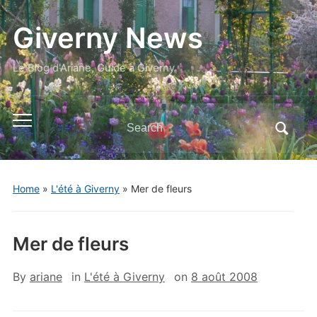
Giverny News
Le Blog d'Ariane, Guide à Giverny
Search
Toggle
for:
mobile
menu
Home
»
L'été à Giverny
»
Mer de fleurs
Mer de fleurs
By
ariane
in
L'été à Giverny
on
8 août 2008