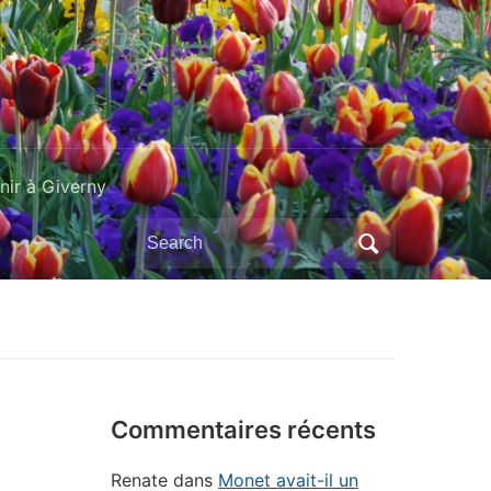
ir à Giverny
Search
for:
Commentaires récents
Renate
dans
Monet avait-il un