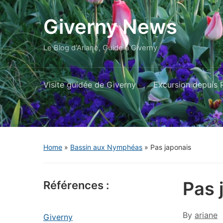
Giverny News
Le Blog d'Ariane, Guide à Giverny
Visite guidée de Giverny
Excursion depuis P
Home
»
Bassin aux Nymphéas
»
Pas japonais
Pas 
Références :
By
ariane
Giverny