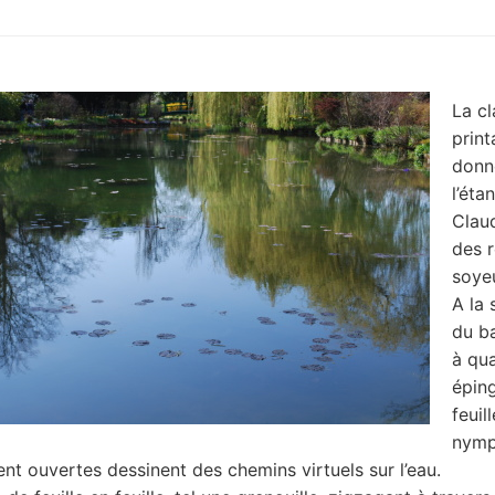
La cl
print
donn
l’éta
Clau
des r
soye
A la 
du ba
à qu
éping
feuil
nymp
nt ouvertes dessinent des chemins virtuels sur l’eau.