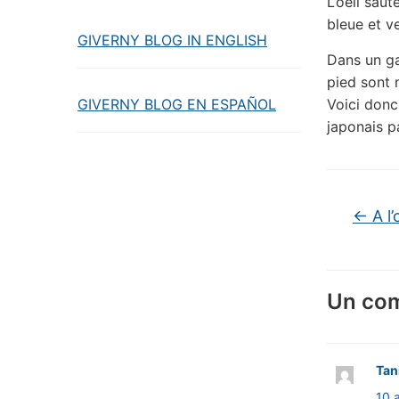
L’oeil saut
bleue et v
GIVERNY BLOG IN ENGLISH
Dans un ga
pied sont
GIVERNY BLOG EN ESPAÑOL
Voici donc
japonais p
←
A l’
Un co
Tan
10 