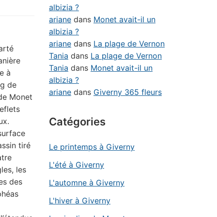
albizia ?
ariane
dans
Monet avait-il un
albizia ?
ariane
dans
La plage de Vernon
arté
Tania
dans
La plage de Vernon
anière
Tania
dans
Monet avait-il un
e à
albizia ?
ng de
ariane
dans
Giverny 365 fleurs
de Monet
eflets
Catégories
ux.
surface
ssin tiré
Le printemps à Giverny
atre
L'été à Giverny
les, les
les des
L'automne à Giverny
héas
L'hiver à Giverny