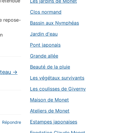
 l’étendue
Les jardins de Monet
Clos normand
de repose-
Bassin aux Nymphéas
Jardin d'eau
in
Pont japonais
Grande allée
Beauté de la pluie
âteau
→
Les végétaux survivants
Les coulisses de Giverny
Maison de Monet
Ateliers de Monet
Estampes japonaises
Répondre
Fondation Claude Monet