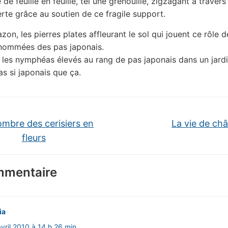
e de feuille en feuille, tel une grenouille, zigzagant à travers
erte grâce au soutien de ce fragile support.
zon, les pierres plates affleurant le sol qui jouent ce rôle 
 nommées des pas japonais.
 les nymphéas élevés au rang de pas japonais dans un jard
as si japonais que ça.
ombre des cerisiers en
La vie de ch
fleurs
mmentaire
ia
avril 2010 à 14 h 26 min