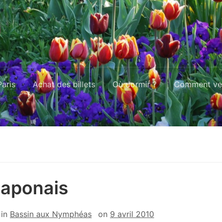
aris
Achat des billets
Où dormir ?
Comment ven
japonais
in
Bassin aux Nymphéas
on
9 avril 2010