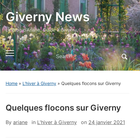
Giverny News
Le Blog d'Ariane, Guide à Giverny
Search
Toggle
for:
mobile
menu
Home
»
L'hiver à Giverny
»
Quelques flocons sur Giverny
Quelques flocons sur Giverny
By
ariane
in
L'hiver à Giverny
on
24 janvier 2021