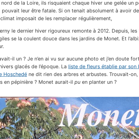
 nord de la Loire, ils risquaient chaque hiver une gelée un 
i pouvait leur être fatale. Si on tenait absolument à avoir d
e climat imposait de les remplacer régulièrement,
erny le dernier hiver rigoureux remonte à 2012. Depuis, les
iles se la coulent douce dans les jardins de Monet. Et l’albi
r.
ait-il un ? Je n’en ai vu sur aucune photo et j’en doute fort
hivers glacés de l’époque. La
liste de fleurs établie par son 
re Hoschedé
ne dit rien des arbres et arbustes. Trouvait-on, d
as en pépinière ? Monet aurait-il
pu
en planter un ?