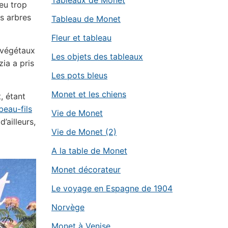
Tableaux de Monet
peu trop
es arbres
Tableau de Monet
Fleur et tableau
 végétaux
Les objets des tableaux
zia a pris
Les pots bleus
Monet et les chiens
, étant
beau-fils
Vie de Monet
’ailleurs,
Vie de Monet (2)
A la table de Monet
Monet décorateur
Le voyage en Espagne de 1904
Norvège
Monet à Venise