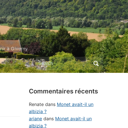
ir à Giverny
Search
for:
Commentaires récents
Renate
dans
Monet avait-il un
albizia ?
ariane
dans
Monet avait-il un
albizia ?