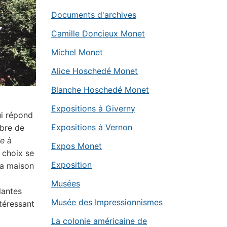
Documents d'archives
Camille Doncieux Monet
Michel Monet
Alice Hoschedé Monet
Blanche Hoschedé Monet
Expositions à Giverny
ui répond
Expositions à Vernon
rbre de
te à
Expos Monet
 choix se
Exposition
la maison
Musées
lantes
Musée des Impressionnismes
téressant
La colonie américaine de