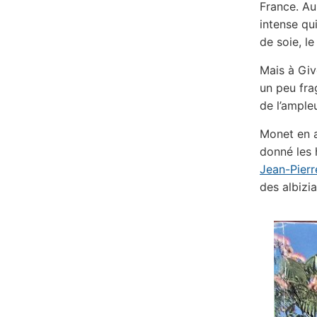
France. Au
intense qu
de soie, l
Mais à Giv
un peu frag
de l’ampleu
Monet en av
donné les 
Jean-Pier
des albizi