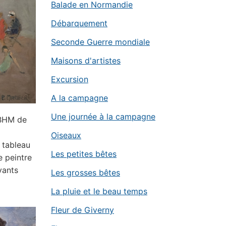
Balade en Normandie
Débarquement
Seconde Guerre mondiale
Maisons d'artistes
Excursion
A la campagne
Une journée à la campagne
 BHM de
Oiseaux
 tableau
Les petites bêtes
e peintre
vants
Les grosses bêtes
La pluie et le beau temps
Fleur de Giverny