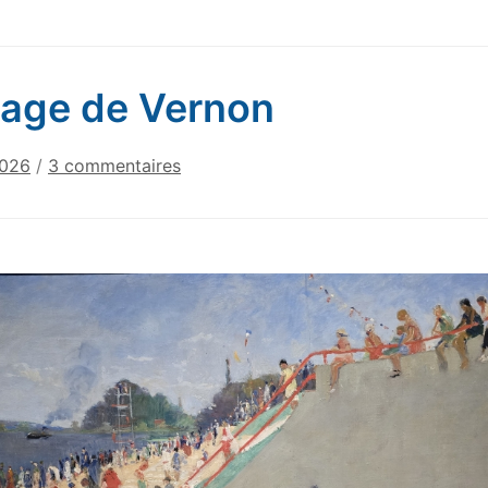
lage de Vernon
sur
2026
/
3 commentaires
La
plage
de
Vernon