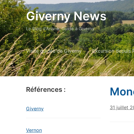
Giverny News
Le Blog d'Ariane, Guide à Giverny
Visite guidée de Giverny
Excursion depuis P
Mone
Références :
31 juillet 
Giverny
Vernon