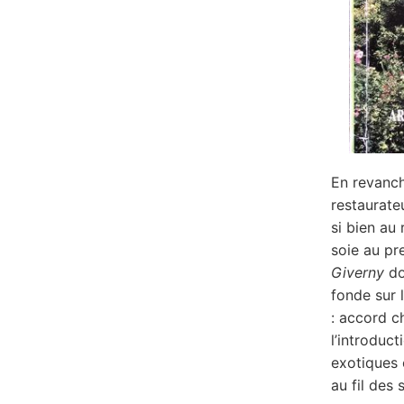
En revanch
restaurateu
si bien au
soie au pre
Giverny
do
fonde sur 
: accord ch
l’introduc
exotiques 
au fil des 