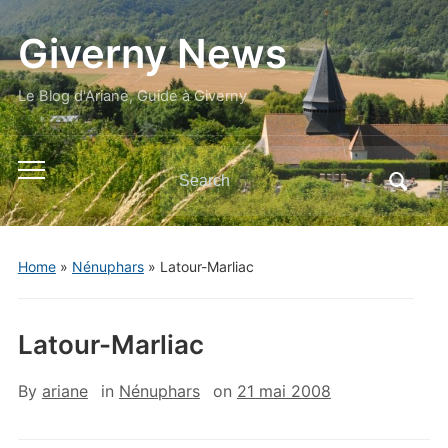
Giverny News
Le Blog d'Ariane, Guide à Giverny
Search
Toggle
for:
mobile
menu
Home
»
Nénuphars
»
Latour-Marliac
Latour-Marliac
By
ariane
in
Nénuphars
on
21 mai 2008