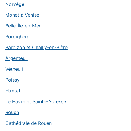
Norvège
Monet à Venise
Belle-Île-en-Mer
Bordighera
Barbizon et Chailly-en-Bière
Argenteuil
Vétheuil
Poissy
Etretat
Le Havre et Sainte-Adresse
Rouen
Cathédrale de Rouen