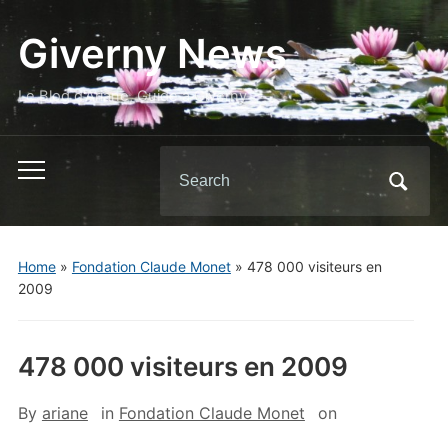
Giverny News
Le Blog d'Ariane, Guide à Giverny
Search
Toggle
for:
mobile
menu
Home
»
Fondation Claude Monet
»
478 000 visiteurs en
2009
478 000 visiteurs en 2009
By
ariane
in
Fondation Claude Monet
on